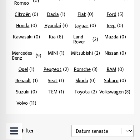
(0)
Romeo
Citroën
(0)
Dacia
(1)
Fiat
(0)
Ford
(5)
Honda
(0)
Hyundai
(3)
Jaguar
(0)
Jeep
(0)
Kawasaki
(0)
Kia
(6)
Land
Mazda
(0)
(2)
Rover
Mercedes-
MINI
(1)
Mitsubishi
(2)
Nissan
(0)
(9)
Benz
Opel
(1)
Peugeot
(2)
Porsche
(3)
RAM
(0)
Renault
(1)
Seat
(1)
Skoda
(0)
Subaru
(0)
Suzuki
(0)
TEM
(1)
Toyota
(2)
Volkswagen
(8)
Volvo
(11)
Sortering
Sort content
Filter