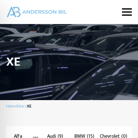
XE
Hem
Bilar
XE
»
»
Alfa
Audi
(9)
BMW
(15)
Chevrolet
(0)