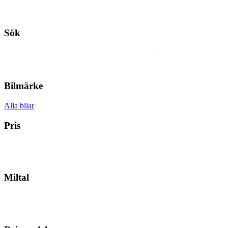
Sök
Sök
Search content
facet
Bilmärke
Alla bilar
Pris
Filter
Reset
Pris
Miltal
Filter
Reset
Miltal