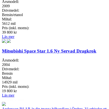
Årsmodell:
2009
Drivmedel:
Bensin/etanol
Miltal:
5612 mil
Pris (inkl. moms):
39 800 kr
Läs mer
Mitsubishi Space Star 1.6 Ny Servad Dragkrok
Årsmodell:
2004
Drivmedel:
Bensin
Miltal:
14929 mil
Pris (inkl. moms):
19 800 kr
Läs mer
1 - 2 av 2 bilar
Andersson Bil AB är din trygga bilhandlare i Örebro. Vi erbjuder ett