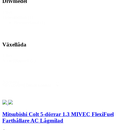
Drivmedel
Filter
Bensin
(1)
Drivmedel
Bensin/etanol
(1)
Växellåda
Filter
Manuell
(2)
Växellåda
Sortering
Sort content
Mitsubishi Colt 5-dörrar 1.3 MIVEC FlexiFuel
Farthållare AC Lågmilad