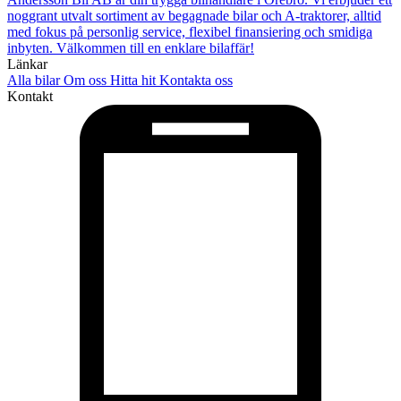
noggrant utvalt sortiment av begagnade bilar och A-traktorer, alltid
med fokus på personlig service, flexibel finansiering och smidiga
inbyten. Välkommen till en enklare bilaffär!
Länkar
Alla bilar
Om oss
Hitta hit
Kontakta oss
Kontakt