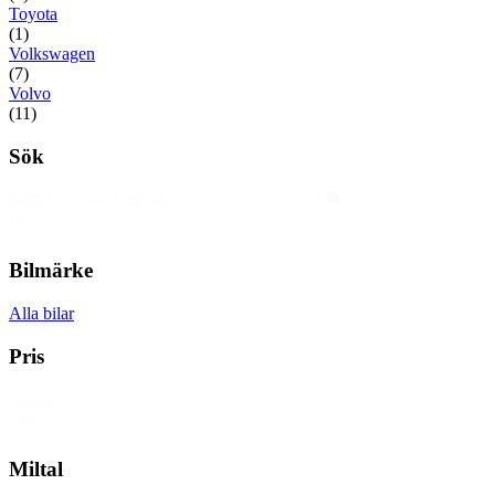
Toyota
(1)
Volkswagen
(7)
Volvo
(11)
Sök
Sök
Search content
facet
Bilmärke
Alla bilar
Pris
Filter
Reset
Pris
Miltal