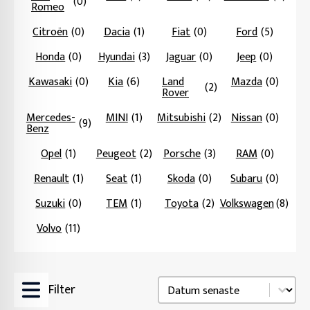
(0)
Romeo
Citroën
(0)
Dacia
(1)
Fiat
(0)
Ford
(5)
Honda
(0)
Hyundai
(3)
Jaguar
(0)
Jeep
(0)
Kawasaki
(0)
Kia
(6)
Land
Mazda
(0)
(2)
Rover
Mercedes-
MINI
(1)
Mitsubishi
(2)
Nissan
(0)
(9)
Benz
Opel
(1)
Peugeot
(2)
Porsche
(3)
RAM
(0)
Renault
(1)
Seat
(1)
Skoda
(0)
Subaru
(0)
Suzuki
(0)
TEM
(1)
Toyota
(2)
Volkswagen
(8)
Volvo
(11)
Sortering
Sort content
Filter