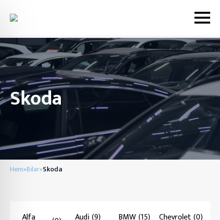
Skoda
Hem
Bilar
Skoda
»
»
Alfa
Audi
(9)
BMW
(15)
Chevrolet
(0)