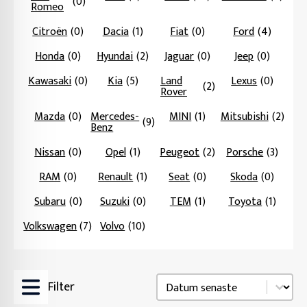
(0)
Romeo
Citroën
(0)
Dacia
(1)
Fiat
(0)
Ford
(4)
Honda
(0)
Hyundai
(2)
Jaguar
(0)
Jeep
(0)
Kawasaki
(0)
Kia
(5)
Land
Lexus
(0)
(2)
Rover
Mazda
(0)
Mercedes-
MINI
(1)
Mitsubishi
(2)
(9)
Benz
Nissan
(0)
Opel
(1)
Peugeot
(2)
Porsche
(3)
RAM
(0)
Renault
(1)
Seat
(0)
Skoda
(0)
Subaru
(0)
Suzuki
(0)
TEM
(1)
Toyota
(1)
Volkswagen
(7)
Volvo
(10)
Sortering
Sort content
Filter