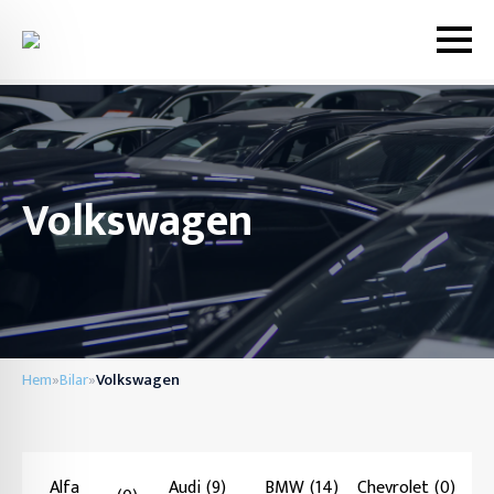
Volkswagen
Hem
Bilar
Volkswagen
»
»
Alfa
Audi
(9)
BMW
(14)
Chevrolet
(0)