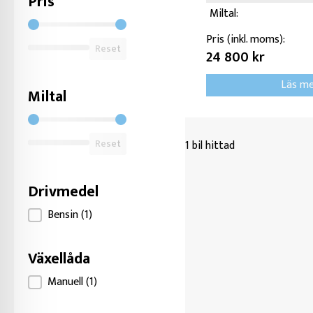
Pris
Miltal:
Filter Pris
Pris (inkl. moms):
Reset
24 800 kr
Läs m
Miltal
Filter Miltal
Reset
1 bil hittad
Drivmedel
Filter Drivmedel
Bensin
(1)
Växellåda
Filter Växellåda
Manuell
(1)