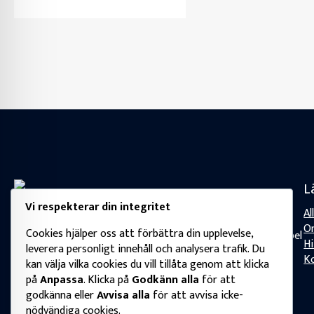
L
Andersson Bil AB är din trygga bilhandlare i Örebro. Vi
Vi respekterar din integritet
Al
erbjuder ett noggrant utvalt sortiment av begagnade bilar
O
Cookies hjälper oss att förbättra din upplevelse,
och A-traktorer, alltid med fokus på personlig service, flexibel
Hi
leverera personligt innehåll och analysera trafik. Du
finansiering och smidiga inbyten. Välkommen till en enklare
K
kan välja vilka cookies du vill tillåta genom att klicka
bilaffär!
på
Anpassa
. Klicka på
Godkänn alla
för att
godkänna eller
Avvisa alla
för att avvisa icke-
nödvändiga cookies.