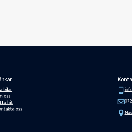
änkar
Konta
la bilar
inf
m oss
072
tta hit
ontakta oss
Nas