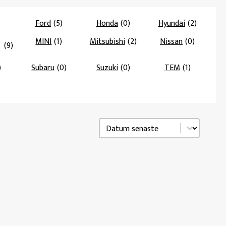
Ford
(5)
Honda
(0)
Hyundai
(2)
MINI
(1)
Mitsubishi
(2)
Nissan
(0)
(9)
)
Subaru
(0)
Suzuki
(0)
TEM
(1)
Sortering
Sort content