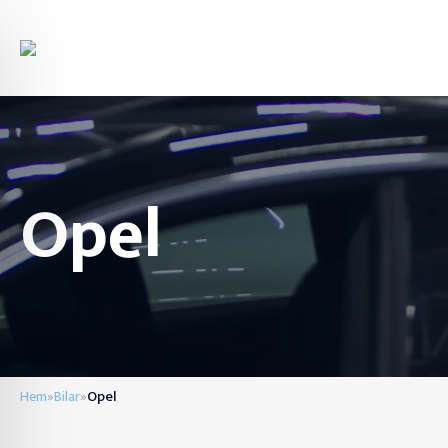
Opel
Hem
Bilar
Opel
»
»