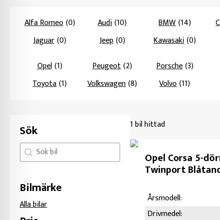
Alfa Romeo
(0)
Audi
(10)
BMW
(14)
C
Jaguar
(0)
Jeep
(0)
Kawasaki
(0)
Opel
(1)
Peugeot
(2)
Porsche
(3)
Toyota
(1)
Volkswagen
(8)
Volvo
(11)
1 bil hittad
Sök
Sök facet
Search content
Opel Corsa 5-dörr
Twinport Blåtand
Bilmärke
Årsmodell:
Alla bilar
Drivmedel: