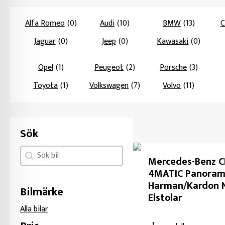
Alfa Romeo
(0)
Audi
(10)
BMW
(13)
C
Jaguar
(0)
Jeep
(0)
Kawasaki
(0)
Opel
(1)
Peugeot
(2)
Porsche
(3)
Toyota
(1)
Volkswagen
(7)
Volvo
(11)
Sök
Sök facet
Search content
Mercedes-Benz 
4MATIC Panora
Harman/Kardon 
Bilmärke
Elstolar
Alla bilar