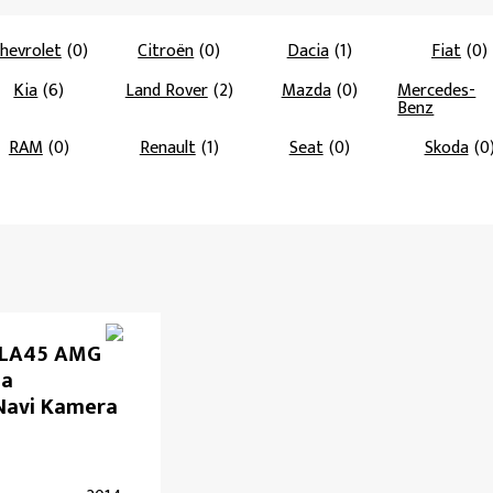
hevrolet
(0)
Citroën
(0)
Dacia
(1)
Fiat
(0)
Kia
(6)
Land Rover
(2)
Mazda
(0)
Mercedes-
Benz
RAM
(0)
Renault
(1)
Seat
(0)
Skoda
(0
CLA45 AMG
ma
Navi Kamera