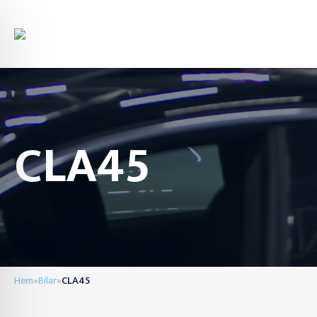
CLA45
Hem
Bilar
CLA45
»
»