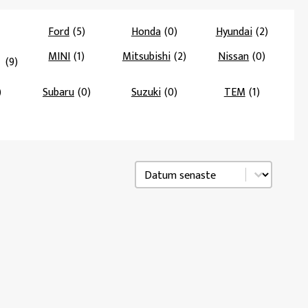
Ford
(5)
Honda
(0)
Hyundai
(2)
MINI
(1)
Mitsubishi
(2)
Nissan
(0)
(9)
)
Subaru
(0)
Suzuki
(0)
TEM
(1)
Sortering
Sort content