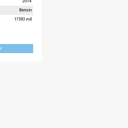
2014
Bensin
17393 mil
er