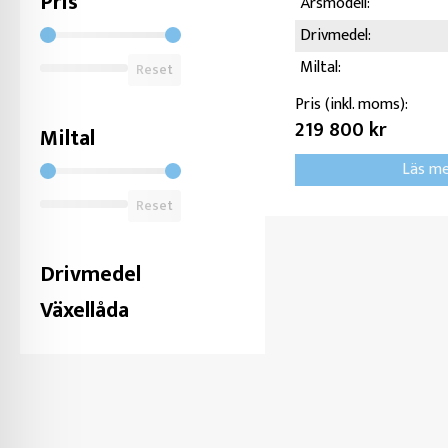
Pris
Årsmodell:
Filter Pris
Drivmedel:
Miltal:
Reset
Pris (inkl. moms):
219 800 kr
Miltal
Läs m
Filter Miltal
Reset
Drivmedel
Växellåda