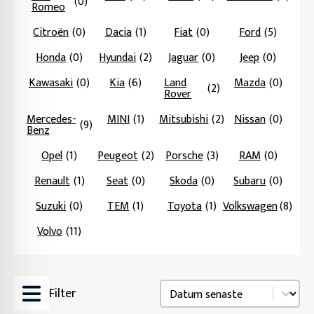
(0)
Romeo
Citroën
(0)
Dacia
(1)
Fiat
(0)
Ford
(5)
Honda
(0)
Hyundai
(2)
Jaguar
(0)
Jeep
(0)
Kawasaki
(0)
Kia
(6)
Land
Mazda
(0)
(2)
Rover
Mercedes-
MINI
(1)
Mitsubishi
(2)
Nissan
(0)
(9)
Benz
Opel
(1)
Peugeot
(2)
Porsche
(3)
RAM
(0)
Renault
(1)
Seat
(0)
Skoda
(0)
Subaru
(0)
Suzuki
(0)
TEM
(1)
Toyota
(1)
Volkswagen
(8)
Volvo
(11)
Sortering
Sort content
Filter