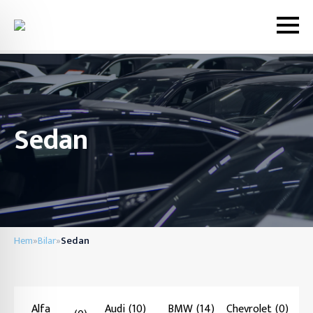
Sedan
Hem
Bilar
Sedan
»
»
Alfa
Audi
(10)
BMW
(14)
Chevrolet
(0)