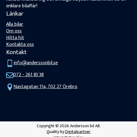
enklare bilaffär!
Länkar
Alla bilar
Om oss
Hitta hit
Kontakta oss
Kontakt
info@anderssonbil.se
072 - 261 83 38
Nastagatan 11a, 702 27 Örebro
Copyright © 2026 Andersson bil AB.
Quality by
Digitalpartner.