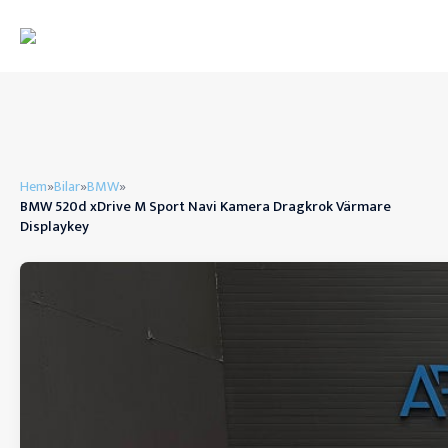
Hem
»
Bilar
»
BMW
»
BMW 520d xDrive M Sport Navi Kamera Dragkrok Värmare
Displaykey