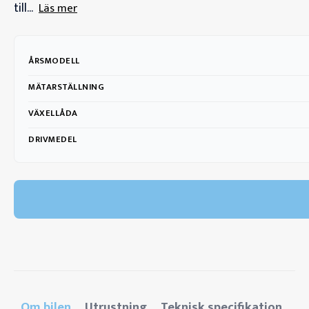
till...
Läs mer
ÅRSMODELL
MÄTARSTÄLLNING
VÄXELLÅDA
DRIVMEDEL
Om bilen
Utrustning
Teknisk specifikation