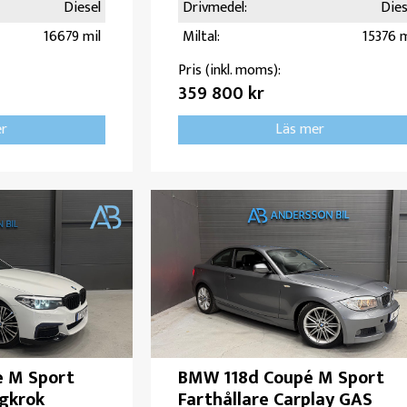
Diesel
Drivmedel:
Dies
16679 mil
Miltal:
15376 m
Pris (inkl. moms):
359 800 kr
er
Läs mer
e M Sport
BMW 118d Coupé M Sport
gkrok
Farthållare Carplay GAS