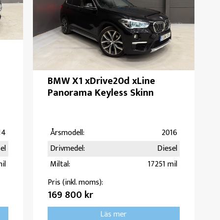
BMW X1 xDrive20d xLine
Panorama Keyless Skinn
14
Årsmodell:
2016
el
Drivmedel:
Diesel
il
Miltal:
17251 mil
Pris (inkl. moms):
169 800 kr
Läs mer