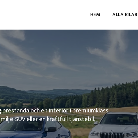
HEM
ALLA BILAR
prestanda och en interiör i premiumklass.
ilje-SUV eller en kraftfull tjänstebil,
.