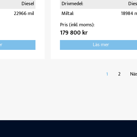
Diesel
Drivmedel:
Dies
22966 mil
Miltal:
18984 m
Pris (inkl. moms):
179 800 kr
er
Läs mer
1
2
Nä