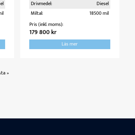
el
Drivmedel:
Diesel
il
Miltal:
18500 mil
Pris (inkl. moms):
179 800 kr
Läs mer
sta »