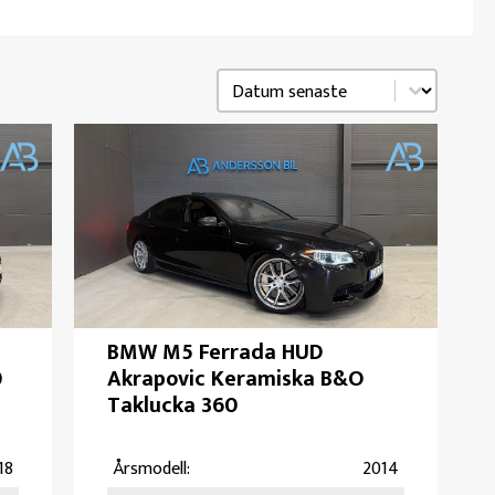
Sortering
Sort content
BMW M5 Ferrada HUD
0
Akrapovic Keramiska B&O
Taklucka 360
18
Årsmodell:
2014