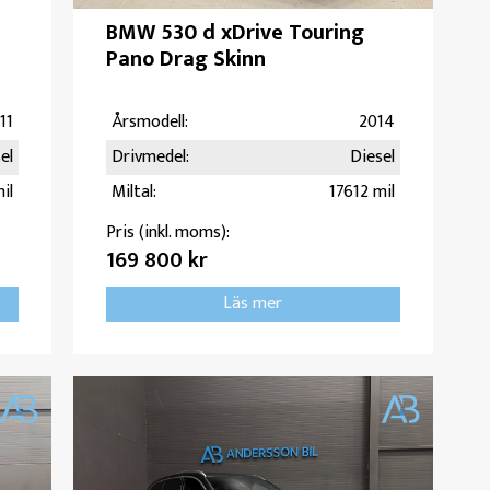
BMW 530 d xDrive Touring
Pano Drag Skinn
11
Årsmodell:
2014
el
Drivmedel:
Diesel
il
Miltal:
17612 mil
Pris (inkl. moms):
169 800 kr
Läs mer