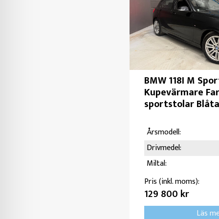
BMW 118I M Spor
Kupevärmare Far
sportstolar Blåt
Årsmodell:
Drivmedel:
Miltal:
Pris (inkl. moms):
129 800 kr
Läs m