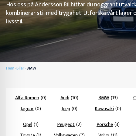
Hos oss på Andersson Bil hittar du noggrant utv
kombinerar stil med trygghet. Utforska vårt lager 
livsstil.
Hem
Bilar
BMW
»
»
Alfa Romeo
(0)
Audi
(10)
BMW
(13)
C
Jaguar
(0)
Jeep
(0)
Kawasaki
(0)
Opel
(1)
Peugeot
(2)
Porsche
(3)
Toyota
(1)
Volkswagen
(7)
Volvo
(11)