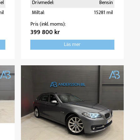
el
Drivmedel:
Bensin
il
Miltal:
15281 mil
Pris (inkl. moms):
399 800 kr
Läs mer