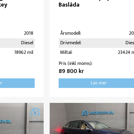
key
Baslåda
2018
Årsmodell:
20
Diesel
Drivmedel:
Dies
18962 mil
Miltal:
23424 m
Pris (inkl. moms):
89 800 kr
er
Läs mer