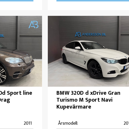
d Sport line
BMW 320D d xDrive Gran
Drag
Turismo M Sport Navi
Kupevärmare
2011
Årsmodell:
20