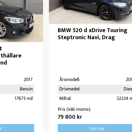
BMW 520 d xDrive Touring
Steptronic Navi, Drag
t
thållare
and
2017
Årsmodell:
20
Bensin
Drivmedel:
Dies
17673 mil
Miltal:
32224 m
Pris (inkl. moms):
79 800 kr
er
Läs mer