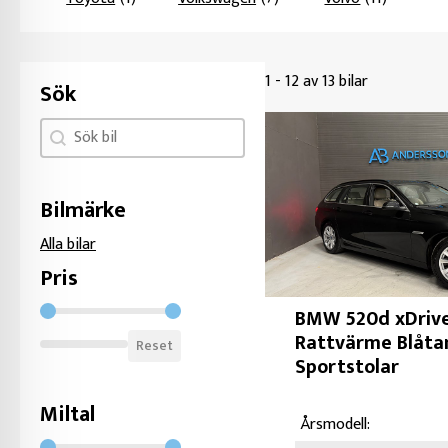
1 - 12 av 13 bilar
Sök
Sök facet
Search content
Bilmärke
Alla bilar
Pris
Filter Pris
BMW 520d xDrive
Rattvärme Blåta
Reset
Sportstolar
Miltal
Årsmodell: